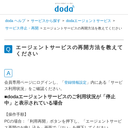
新しいメッセージがあります
doda ヘルプ
サービスから探す
dodaエージェントサービス
>
>
>
コンシェル呼び出し
サービス停止・再開
>
エージェントサービスの再開方法を教えてください
検 索
チャットで相談してみませんか？
会員登録状況を選択すると
エージェントサービスの再開方法を教えて
専任スタッフが回答いたします！
ください
登録済み
まだ登録していない
会員専用ページにログインし、「
」内にある「サービ
登録情報設定
ス利用状況」をご確認ください。
■dodaエージェントサービスのご利用状況が「停止
中」と表示されている場合
【操作手順】
PCの場合：「利用再開」ボタンを押下し、「エージェントサービ
ス再開のお申し込み」画面で「はい」を押下してください。