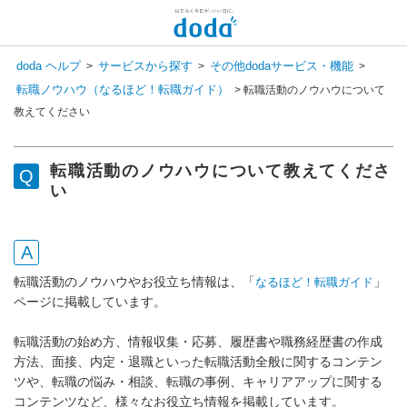
新しいメッセージがあります
doda ヘルプ
サービスから探す
その他dodaサービス・機能
>
>
>
コンシェル呼び出し
転職ノウハウ（なるほど！転職ガイド）
>
転職活動のノウハウについて
検 索
教えてください
チャットで相談してみませんか？
会員登録状況を選択すると
専任スタッフが回答いたします！
転職活動のノウハウについて教えてくださ
登録済み
い
まだ登録していない
転職活動のノウハウやお役立ち情報は、「
」
なるほど！転職ガイド
ページに掲載しています。
転職活動の始め方、情報収集・応募、履歴書や職務経歴書の作成
方法、面接、内定・退職といった転職活動全般に関するコンテン
ツや、転職の悩み・相談、転職の事例、キャリアアップに関する
コンテンツなど、様々なお役立ち情報を掲載しています。