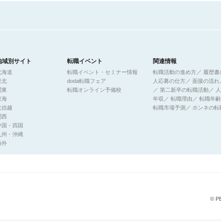
地域別サイト
転職イベント
関連情報
北海道
転職イベント・セミナー情報
転職活動の進め方
／
履歴書
東北
doda転職フェア
人応募の仕方
／
面接の流れ
関東
転職オンライン予備校
／
第二新卒の転職活動
／
人
東海
年収
／
転職理由
／
転職年齢
北信越
転職市場予測
／
ホンネの転
関西
中国・四国
九州・沖縄
海外
© P