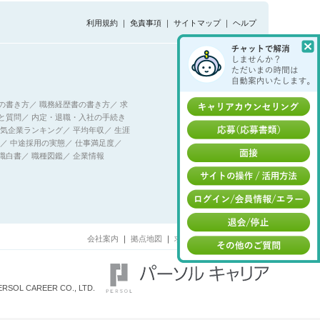
利用規約
｜
免責事項
｜
サイトマップ
｜
ヘルプ
の書き方
／
職務経歴書の書き方
／
求
と質問
／
内定・退職・入社の手続き
気企業ランキング
／
平均年収
／
生涯
／
中途採用の実態
／
仕事満足度
／
職白書
／
職種図鑑
／
企業情報
会社案内
｜
拠点地図
｜
求人掲載・採用企業の方へ
ERSOL CAREER CO., LTD.