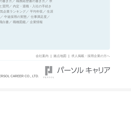
の書き方
／
職務経歴書の書き方
／
求
と質問
／
内定・退職・入社の手続き
気企業ランキング
／
平均年収
／
生涯
／
中途採用の実態
／
仕事満足度
／
職白書
／
職種図鑑
／
企業情報
会社案内
｜
拠点地図
｜
求人掲載・採用企業の方へ
ERSOL CAREER CO., LTD.