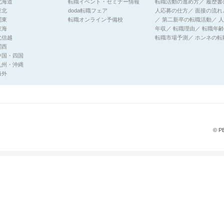
北海道
転職イベント・セミナー情報
転職活動の進め方
／
履歴書
東北
doda転職フェア
人応募の仕方
／
面接の流れ
関東
転職オンライン予備校
／
第二新卒の転職活動
／
人
東海
年収
／
転職理由
／
転職年齢
北信越
転職市場予測
／
ホンネの転
関西
中国・四国
九州・沖縄
海外
© P