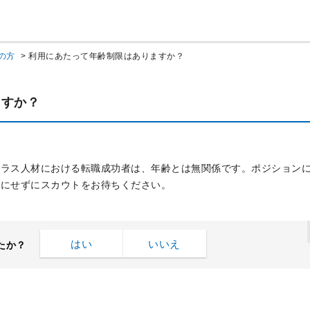
の方
>
利用にあたって年齢制限はありますか？
ますか？
クラス人材における転職成功者は、年齢とは無関係です。ポジション
気にせずにスカウトをお待ちください。
はい
いいえ
たか？