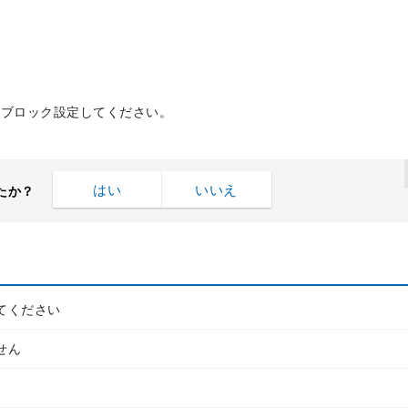
、ブロック設定してください。
はい
いいえ
たか？
てください
せん