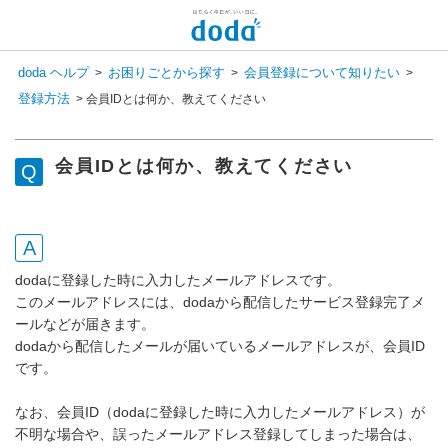
新しいメッセージがあります
doda ヘルプ
お困りごとから探す
会員登録について知りたい
>
>
>
コンシェル呼び出し
登録方法
>
会員IDとは何か、教えてください
検 索
チャットで相談してみませんか？
会員登録状況を選択すると
会員IDとは何か、教えてください
専任スタッフが回答いたします！
登録済み
まだ登録していない
dodaに登録した時に入力したメールアドレスです。
このメールアドレスには、dodaから配信したサービス登録完了メ
ールなどが届きます。
dodaから配信したメールが届いているメールアドレスが、会員ID
です。
なお、会員ID（dodaに登録した時に入力したメールアドレス）が
不明な場合や、誤ったメールアドレス登録してしまった場合は、