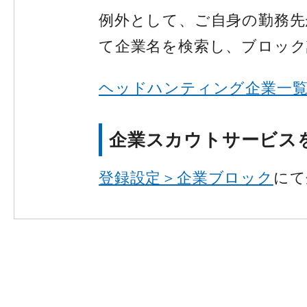
例外として、ご自身の勤務
て企業名を検索し、ブロッ
ヘッドハンティング企業一
企業スカウトサービス
登録設定＞企業ブロック
にて