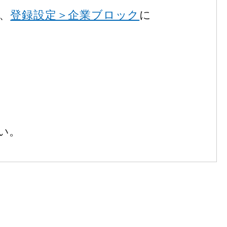
、
登録設定＞企業ブロック
に
い。