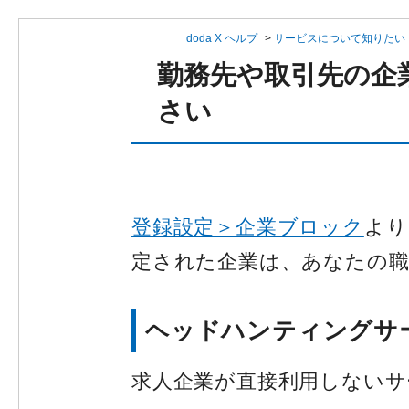
doda X ヘルプ
>
サービスについて知りたい
勤務先や取引先の企
さい
登録設定＞企業ブロック
より
定された企業は、あなたの
ヘッドハンティングサ
求人企業が直接利用しないサ