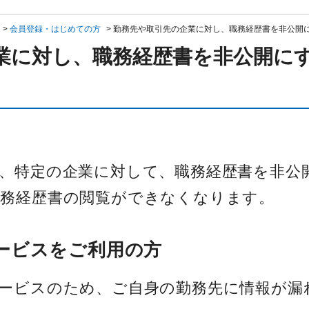
>
会員登録・はじめての方
>
勤務先や取引先の企業に対し、職務経歴書を非公開
業に対し、職務経歴書を非公開に
、特定の企業に対して、職務経歴書を非公
職務経歴書の閲覧ができなくなります。
ービスをご利用の方
ービスのため、ご自身の勤務先に情報が漏