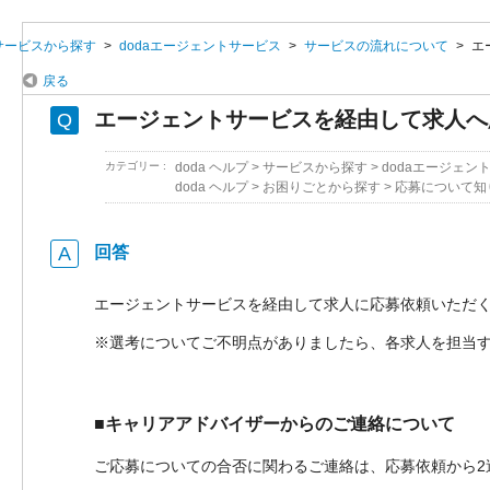
サービスから探す
>
dodaエージェントサービス
>
サービスの流れについて
>
エ
戻る
エージェントサービスを経由して求人へ
カテゴリー :
doda ヘルプ
>
サービスから探す
>
dodaエージェン
doda ヘルプ
>
お困りごとから探す
>
応募について知
回答
エージェントサービスを経由して求人に応募依頼いただ
※選考についてご不明点がありましたら、各求人を担当す
■キャリアアドバイザーからのご連絡について
ご応募についての合否に関わるご連絡は、応募依頼から2