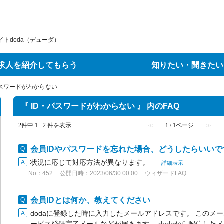
トdoda（デューダ）
求人を紹介してもらう
知りたい・聞きたい
パスワードがわからない
『 ID・パスワードがわからない 』 内のFAQ
2件中 1 - 2 件を表示
≪
1 / 1ページ
≫
会員IDやパスワードを忘れた場合、どうしたらいいで
状況に応じて対応方法が異なります。
詳細表示
No：452
公開日時：2023/06/30 00:00
ウィザードFAQ
会員IDとは何か、教えてください
dodaに登録した時に入力したメールアドレスです。 このメー