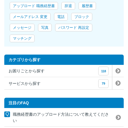
アップロード 職務経歴書
辞退
履歴書
メールアドレス 変更
電話
ブロック
メッセージ
写真
パスワード 再設定
マッチング
お困りごとから探す
118
サービスから探す
79
注目のFAQ
一覧表示
職務経歴書のアップロード方法について教えてくださ
い