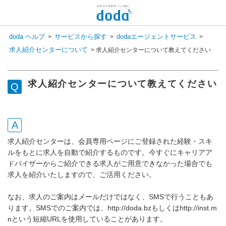
新しいメッセージがあります
doda ヘルプ
サービスから探す
dodaエージェントサービス
>
>
>
コンシェル呼び出し
求人紹介センターについて
>
求人紹介センターについて教えてください
検 索
チャットで相談してみませんか？
会員登録状況を選択すると
求人紹介センターについて教えてください
専任スタッフが回答いたします！
登録済み
まだ登録していない
求人紹介センターは、会員専用ページにご登録された経験・スキ
ルをもとに求人を自動で紹介するものです。今すぐにキャリアア
ドバイザーからご紹介できる求人がご用意できなかった場合でも
求人を紹介いたしますので、ご活用ください。
なお、求人のご案内はメールだけではなく、SMSで行うこともあ
ります。SMSでのご案内では、
http
://doda.bzもしくは
http
://inst.m
nという短縮URLを使用していることがあります。