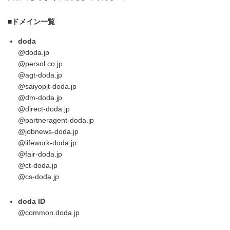
■ドメイン一覧
doda
@doda.jp
@persol.co.jp
@agt-doda.jp
@saiyopjt-doda.jp
@dm-doda.jp
@direct-doda.jp
@partneragent-doda.jp
@jobnews-doda.jp
@lifework-doda.jp
@fair-doda.jp
@ct-doda.jp
@cs-doda.jp
doda ID
@common.doda.jp