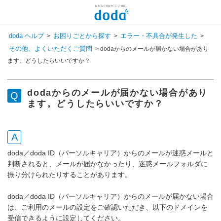
新しいメッセージがあります
doda ヘルプ
お困りごとから探す
エラー・不具合が発生した
>
>
>
コンシェル呼び出し
その他、よくいただくご質問
>
dodaからのメールが届かない場合があり
検 索
ます。どうしたらいいですか？
チャットで相談してみませんか？
会員登録状況を選択すると
専任スタッフが回答いたします！
dodaからのメールが届かない場合があり
登録済み
ます。どうしたらいいですか？
まだ登録していない
doda／doda ID（パーソルキャリア）からのメールが迷惑メールと
判断されると、メールが届かなかったり、迷惑メールフォルダに
振り分けられたりすることがあります。
doda／doda ID（パーソルキャリア）からのメールが届かない場合
は、ご利用のメールの設定をご確認いただき、以下のドメインを
受信できるように設定してください。