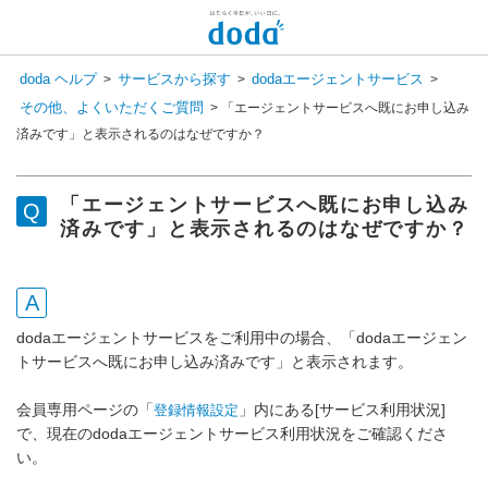
新しいメッセージがあります
doda ヘルプ
サービスから探す
dodaエージェントサービス
>
>
>
コンシェル呼び出し
その他、よくいただくご質問
>
「エージェントサービスへ既にお申し込み
検 索
済みです」と表示されるのはなぜですか？
チャットで相談してみませんか？
会員登録状況を選択すると
専任スタッフが回答いたします！
「エージェントサービスへ既にお申し込み
登録済み
済みです」と表示されるのはなぜですか？
まだ登録していない
dodaエージェントサービスをご利用中の場合、「dodaエージェン
トサービスへ既にお申し込み済みです」と表示されます。
会員専用ページの「
」内にある[サービス利用状況]
登録情報設定
で、現在のdodaエージェントサービス利用状況をご確認くださ
い。