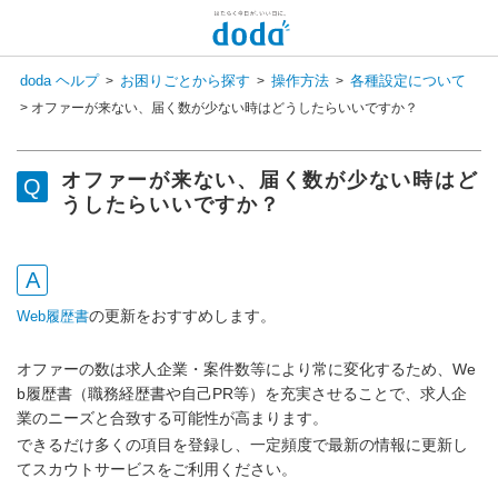
新しいメッセージがあります
doda ヘルプ
お困りごとから探す
操作方法
各種設定について
>
>
>
コンシェル呼び出し
>
オファーが来ない、届く数が少ない時はどうしたらいいですか？
検 索
チャットで相談してみませんか？
会員登録状況を選択すると
オファーが来ない、届く数が少ない時はど
専任スタッフが回答いたします！
うしたらいいですか？
登録済み
まだ登録していない
の更新をおすすめします。
Web履歴書
オファーの数は求人企業・案件数等により常に変化するため、We
b履歴書（職務経歴書や自己PR等）を充実させることで、求人企
業のニーズと合致する可能性が高まります。
できるだけ多くの項目を登録し、一定頻度で最新の情報に更新し
てスカウトサービスをご利用ください。