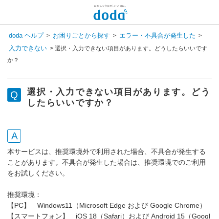
新しいメッセージがあります
doda ヘルプ
お困りごとから探す
エラー・不具合が発生した
>
>
>
コンシェル呼び出し
入力できない
>
選択・入力できない項目があります。どうしたらいいです
検 索
か？
チャットで相談してみませんか？
会員登録状況を選択すると
専任スタッフが回答いたします！
選択・入力できない項目があります。どう
登録済み
したらいいですか？
まだ登録していない
本サービスは、推奨環境外で利用された場合、不具合が発生する
ことがあります。不具合が発生した場合は、推奨環境でのご利用
をお試しください。
推奨環境：
【PC】 Windows11（Microsoft Edge および Google Chrome）
【スマートフォン】 iOS 18（Safari）および Android 15（Googl